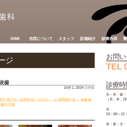
HOME
当院について
スタッフ
設備紹介
診療内容
費
お問い
ージ
TEL 
 抜歯
診療時
10月 1, 2024
症例集
火・水・金・
（月，木，日
突出
受け口（反対咬合）
口ポカン（口唇閉鎖不全 ）
抜歯
歯
窄歯列
舌癖
火
10：00～12
水・金・土・