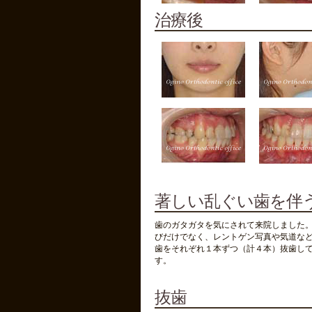
治療後
著しい乱ぐい歯を伴う
歯のガタガタを気にされて来院しました。
びだけでなく、レントゲン写真や気道など
歯をそれぞれ１本ずつ（計４本）抜歯し
す。
抜歯