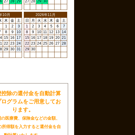
6
27
28
29
27
28
29
30
6年10月
2026年11月
水
木
金
土
日
月
火
水
木
金
土
1
2
3
1
2
3
4
5
6
7
7
8
9
10
8
9
10
11
12
13
14
4
15
16
17
15
16
17
18
19
20
21
1
22
23
24
22
23
24
25
26
27
28
8
29
30
31
29
30
日
費控除の還付金を自動計算
プログラムをご用意してお
ります。
間の医療費、保険金などの金額、
の所得額を入力すると還付金を自