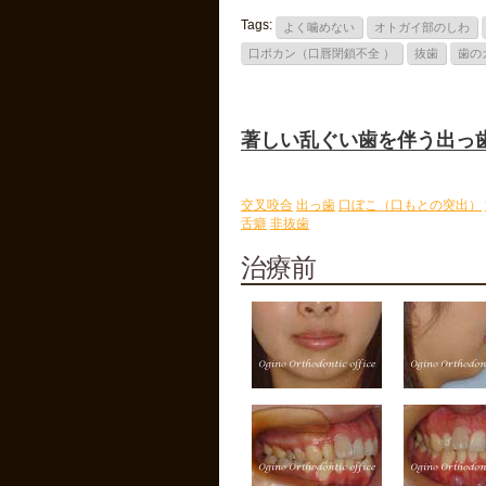
Tags:
よく噛めない
オトガイ部のしわ
口ポカン（口唇閉鎖不全 ）
抜歯
歯の
著しい乱ぐい歯を伴う出っ歯 
交叉咬合
出っ歯
口ぼこ（口もとの突出）
舌癖
非抜歯
治療前