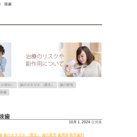
歯 抜歯
との突出）
歯のガタガタ （叢生）
歯の変色
抜歯
 抜歯
10月 1, 2024
症例集
歯
歯のガタガタ （叢生）
歯の変色
歯周病
狭窄歯列