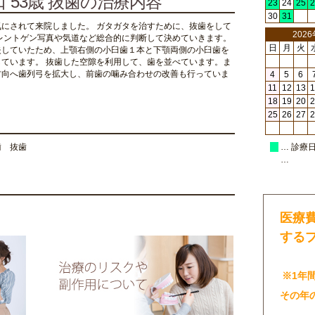
 53歳 抜歯の治療内容
23
24
25
2
30
31
にされて来院しました。 ガタガタを治すために、抜歯をして
202
レントゲン写真や気道など総合的に判断して決めていきます。
日
月
火
失していたため、上顎右側の小臼歯１本と下顎両側の小臼歯を
ています。 抜歯した空隙を利用して、歯を並べています。ま
方向へ歯列弓を拡大し、前歯の噛み合わせの改善も行っていま
4
5
6
11
12
13
1
18
19
20
2
25
26
27
2
歯 抜歯
… 診療
…
医療
する
※1年
その年