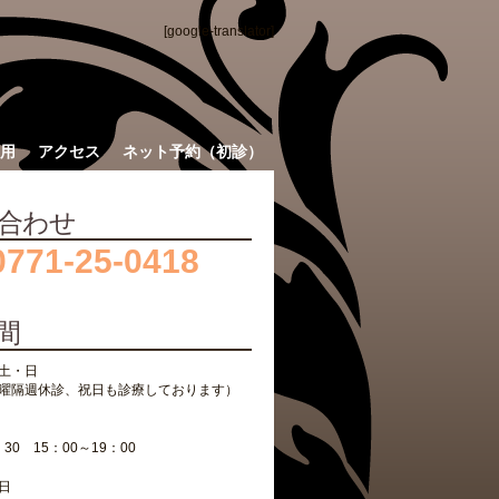
[google-translator]
用
アクセス
ネット予約（初診）
合わせ
0771-25-0418
間
土・日
曜隔週休診、祝日も診療しております）
：30 15：00～19：00
日