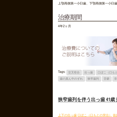
上顎両側第一小臼歯、下顎両側第一小臼
治療期間
4年2ヶ月
Tags:
交叉咬合
出っ歯
口ぼこ（口も
歯の真ん中のずれ
狭窄歯列
舌癖
非
狭窄歯列を伴う出っ歯 41歳
上下の出っ歯
口ぼこ（口もとの突出）
抜