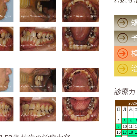
9：30～13：
診療カ
202
日
月
火
2
3
4
9
10
11
1
16
17
18
1