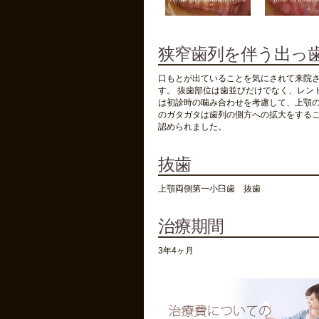
狭窄歯列を伴う出っ歯
口もとが出ていることを気にされて来院さ
す。 抜歯部位は歯並びだけでなく、レン
は初診時の噛み合わせを考慮して、上顎の
のガタガタは歯列の側方への拡大をするこ
認められました。
抜歯
上顎両側第一小臼歯 抜歯
治療期間
3年4ヶ月