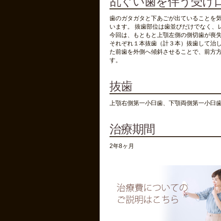
乱ぐい歯を伴う受け口
歯のガタガタと下あごが出ていることを気
います。 抜歯部位は歯並びだけでなく、
今回は、もともと上顎左側の側切歯が喪
それぞれ１本抜歯（計３本）抜歯して治し
た前歯を外側へ傾斜させることで、前方
す。
抜歯
上顎右側第一小臼歯、下顎両側第一小臼
治療期間
2年8ヶ月