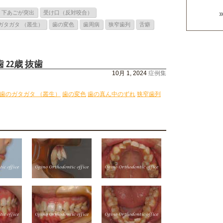
下あごが突出
受け口（反対咬合）
ガタガタ （叢生）
歯の変色
歯周病
狭窄歯列
舌癖
22歳 抜歯
10月 1, 2024
症例集
歯のガタガタ （叢生）
歯の変色
歯の真ん中のずれ
狭窄歯列