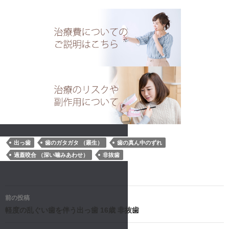
出っ歯
歯のガタガタ （叢生）
歯の真ん中のずれ
過蓋咬合 （深い噛みあわせ）
非抜歯
投
前の投稿
稿
軽度の乱ぐい歯を伴う出っ歯 16歳 非抜歯