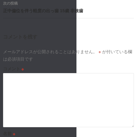
ナ
次の投稿
正中偏位を伴う軽度の出っ歯 15歳 非抜歯
ビ
ゲ
ー
コメントを残す
シ
メールアドレスが公開されることはありません。
※
が付いている欄
は必須項目です
ョ
コメント
※
ン
名前
※