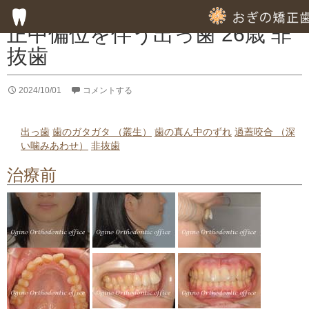
症例集
正中偏位を伴う出っ歯 26歳 非
抜歯
HOME
2024/10/01
コメントする
子供の歯列矯正
成人の歯列矯正
出っ歯
歯のガタガタ （叢生）
歯の真ん中のずれ
過蓋咬合 （深
い噛みあわせ）
非抜歯
フッ素塗布による虫歯予防
治療前
専門的な徹底した歯みがき指導
専門的な虫歯予防の指導
歯周病のための歯列矯正
部分的歯列矯正