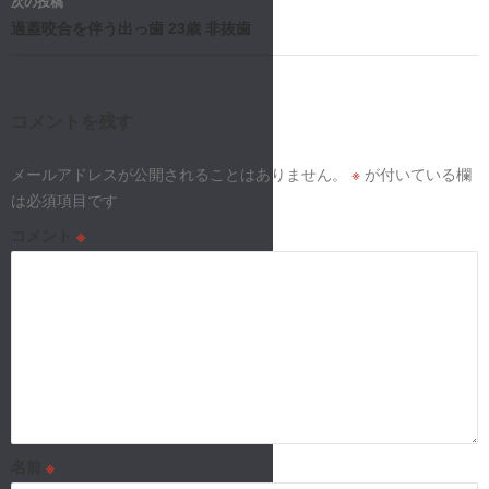
ナ
次の投稿
過蓋咬合を伴う出っ歯 23歳 非抜歯
ビ
ゲ
ー
コメントを残す
シ
メールアドレスが公開されることはありません。
※
が付いている欄
は必須項目です
ョ
コメント
※
ン
名前
※