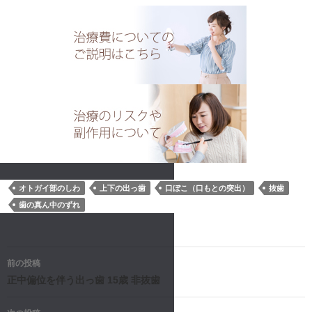
オトガイ部のしわ
上下の出っ歯
口ぼこ（口もとの突出）
抜歯
歯の真ん中のずれ
投
前の投稿
稿
正中偏位を伴う出っ歯 15歳 非抜歯