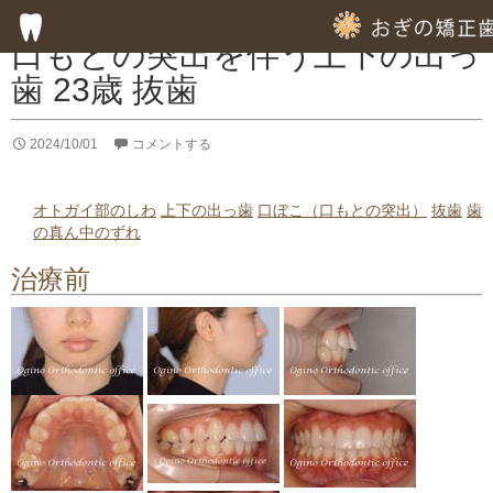
症例集
口もとの突出を伴う上下の出っ
歯 23歳 抜歯
HOME
2024/10/01
コメントする
子供の歯列矯正
成人の歯列矯正
オトガイ部のしわ
上下の出っ歯
口ぼこ（口もとの突出）
抜歯
歯
の真ん中のずれ
フッ素塗布による虫歯予防
治療前
専門的な徹底した歯みがき指導
専門的な虫歯予防の指導
歯周病のための歯列矯正
部分的歯列矯正