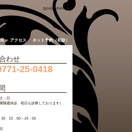
[google-translator]
用
アクセス
ネット予約（初診）
合わせ
0771-25-0418
間
土・日
曜隔週休診、祝日も診療しております）
：30 15：00～19：00
日