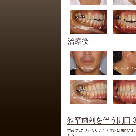
治療後
狭窄歯列を伴う開口 
前歯で?み切れないことを主訴に来院され
した。