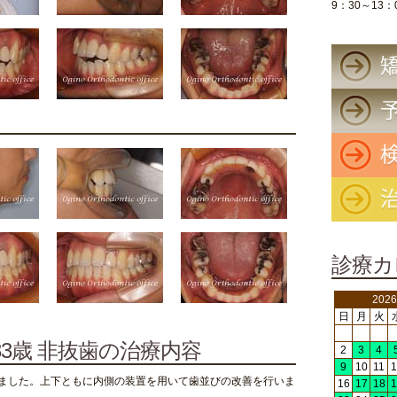
9：30～13：
診療カ
202
日
月
火
33歳 非抜歯の治療内容
2
3
4
9
10
11
1
ました。上下ともに内側の装置を用いて歯並びの改善を行いま
16
17
18
1