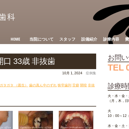
HOME
当院について
スタッフ
設備紹介
診療内容
費
お問い
口 33歳 非抜歯
TEL 
10月 1, 2024
症例集
診療時
ガタガタ （叢生）
歯の真ん中のずれ
狭窄歯列
舌癖
開咬
非抜
火・水・金・
（月，木，日
火
10：00～12
水・金・土・