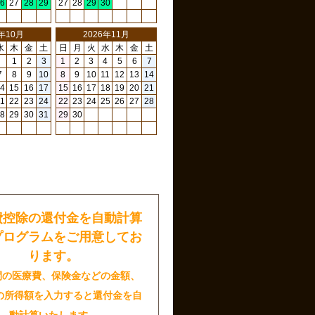
6
27
28
29
27
28
29
30
6年10月
2026年11月
水
木
金
土
日
月
火
水
木
金
土
1
2
3
1
2
3
4
5
6
7
7
8
9
10
8
9
10
11
12
13
14
4
15
16
17
15
16
17
18
19
20
21
1
22
23
24
22
23
24
25
26
27
28
8
29
30
31
29
30
日
費控除の還付金を自動計算
プログラムをご用意してお
ります。
間の医療費、保険金などの金額、
の所得額を入力すると還付金を自