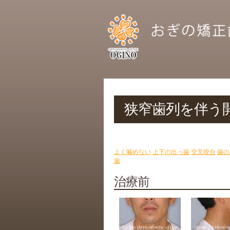
狭窄歯列を伴う開
よく噛めない
上下の出っ歯
交叉咬合
歯の
歯
治療前