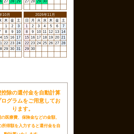
6
27
28
29
27
28
29
30
6年10月
2026年11月
水
木
金
土
日
月
火
水
木
金
土
1
2
3
1
2
3
4
5
6
7
7
8
9
10
8
9
10
11
12
13
14
4
15
16
17
15
16
17
18
19
20
21
1
22
23
24
22
23
24
25
26
27
28
8
29
30
31
29
30
日
費控除の還付金を自動計算
プログラムをご用意してお
ります。
間の医療費、保険金などの金額、
の所得額を入力すると還付金を自