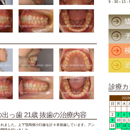
9：30～13：
診療カ
202
日
月
火
出っ歯 21歳 抜歯の治療内容
2
3
4
9
10
11
1
されました。上下顎両側小臼歯を計４本抜歯しています。アン
16
17
18
1
の閉鎖を行いました。