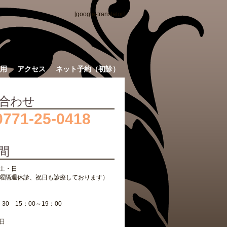
[google-translator]
用
アクセス
ネット予約（初診）
合わせ
0771-25-0418
間
土・日
曜隔週休診、祝日も診療しております）
：30 15：00～19：00
日