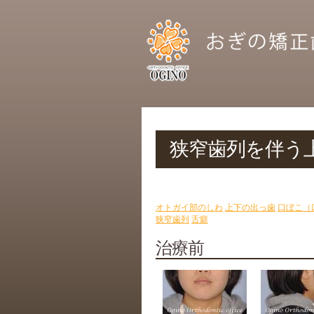
狭窄歯列を伴う上
オトガイ部のしわ
上下の出っ歯
口ぼこ（
狭窄歯列
舌癖
治療前