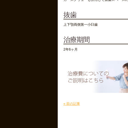
抜歯
上下顎両側第一小臼歯
治療期間
2年6ヶ月
« 前の記事