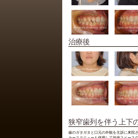
治療後
狭窄歯列を伴う上下の
歯のガタガタと口元の外観を主訴に来院
カースクリューも併用して抜歯スペース