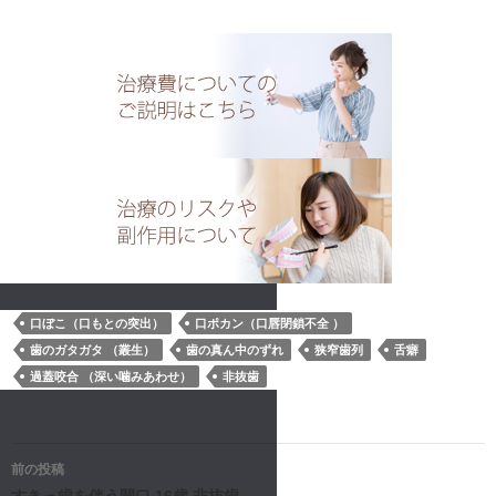
口ぼこ（口もとの突出）
口ポカン（口唇閉鎖不全 ）
歯のガタガタ （叢生）
歯の真ん中のずれ
狭窄歯列
舌癖
過蓋咬合 （深い噛みあわせ）
非抜歯
投
前の投稿