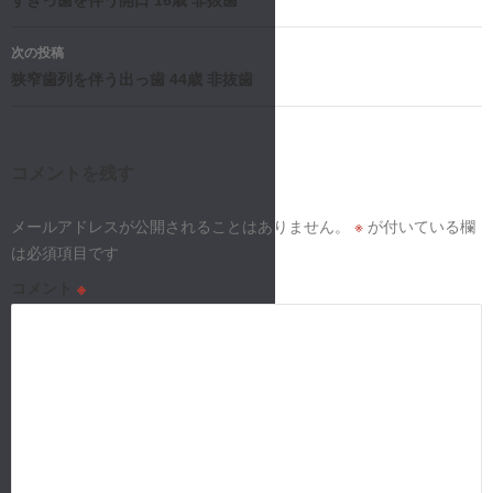
稿
すきっ歯を伴う開口 16歳 非抜歯
ナ
次の投稿
狭窄歯列を伴う出っ歯 44歳 非抜歯
ビ
ゲ
ー
コメントを残す
シ
メールアドレスが公開されることはありません。
※
が付いている欄
は必須項目です
ョ
コメント
※
ン