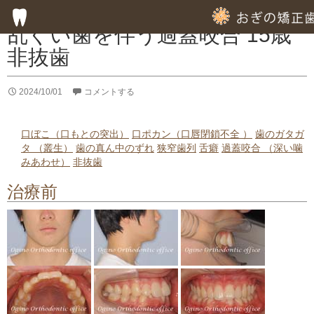
症例集
乱ぐい歯を伴う過蓋咬合 15歳
非抜歯
HOME
2024/10/01
コメントする
子供の歯列矯正
成人の歯列矯正
口ぼこ（口もとの突出）
口ポカン（口唇閉鎖不全 ）
歯のガタガ
タ （叢生）
歯の真ん中のずれ
狭窄歯列
舌癖
過蓋咬合 （深い噛
フッ素塗布による虫歯予防
みあわせ）
非抜歯
治療前
専門的な徹底した歯みがき指導
専門的な虫歯予防の指導
歯周病のための歯列矯正
部分的歯列矯正