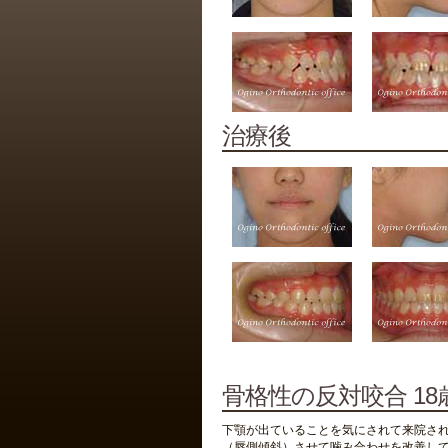
治療後
骨格性の反対咬合 18
下顎が出ていることを気にされて来院され
（唇側傾斜）させて噛み合わせを改善して