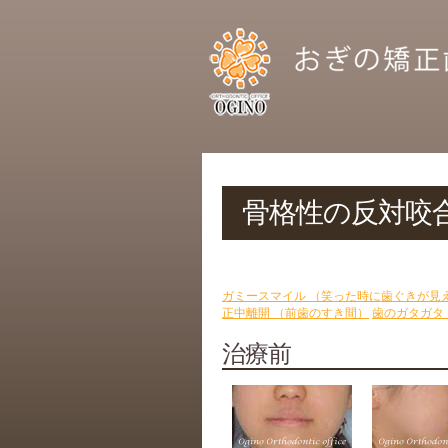
骨格性の反対咬合
ガミースマイル （笑った時に歯ぐきが見え
正中離開 （前歯のすき間）
歯のガタガタ
治療前