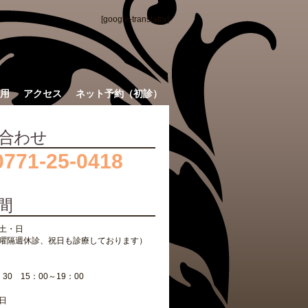
[google-translator]
用
アクセス
ネット予約（初診）
合わせ
0771-25-0418
間
土・日
曜隔週休診、祝日も診療しております）
：30 15：00～19：00
日