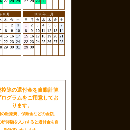
6
27
28
29
27
28
29
30
6年10月
2026年11月
水
木
金
土
日
月
火
水
木
金
土
1
2
3
1
2
3
4
5
6
7
7
8
9
10
8
9
10
11
12
13
14
4
15
16
17
15
16
17
18
19
20
21
1
22
23
24
22
23
24
25
26
27
28
8
29
30
31
29
30
日
費控除の還付金を自動計算
プログラムをご用意してお
ります。
間の医療費、保険金などの金額、
の所得額を入力すると還付金を自