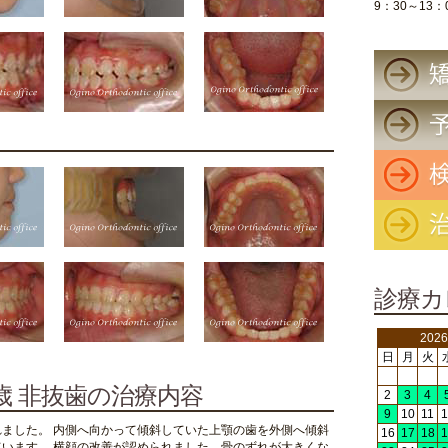
9：30～13：
診療カ
202
日
月
火
歳 非抜歯の治療内容
2
3
4
9
10
11
1
ました。 内側へ向かって傾斜していた上顎の歯を外側へ傾斜
16
17
18
1
います。 横顔の改善が認められました。骨のずれが大きくな