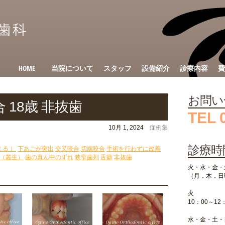
HOME
当院について
スタッフ
設備紹介
診療内容
費
お問い
 18歳 非抜歯
TEL 
10月 1, 2024
症例集
診療時
る ）
下あごが突出
交叉咬合
切端咬合
手術を行わずに改善
 （叢生）
歯の真ん中のずれ
狭窄歯列
舌癖
非抜歯
火・水・金・
（月，木，日
火
10：00～12
水・金・土・