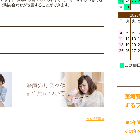
23
24
25
2
とで噛み合わせが改善することができます。
30
31
202
日
月
火
4
5
6
11
12
13
1
18
19
20
2
25
26
27
2
… 診療
…
医療
する
次の記事 »
※1年
その年