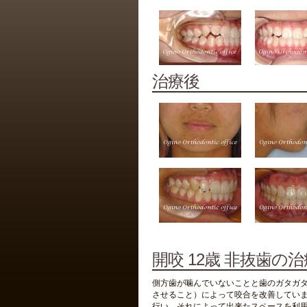
治療後
開咬 12歳 非抜歯の
側方歯が噛んでいないことと歯のガタガ
させること）によって咬合を改善していま
行い、それによって出来たスペースを利