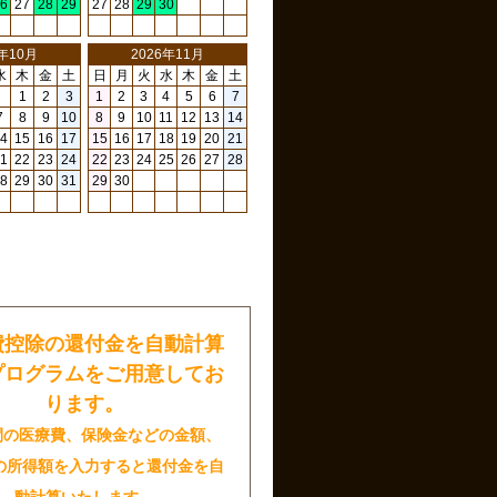
6
27
28
29
27
28
29
30
6年10月
2026年11月
水
木
金
土
日
月
火
水
木
金
土
1
2
3
1
2
3
4
5
6
7
7
8
9
10
8
9
10
11
12
13
14
4
15
16
17
15
16
17
18
19
20
21
1
22
23
24
22
23
24
25
26
27
28
8
29
30
31
29
30
日
費控除の還付金を自動計算
プログラムをご用意してお
ります。
間の医療費、保険金などの金額、
の所得額を入力すると還付金を自