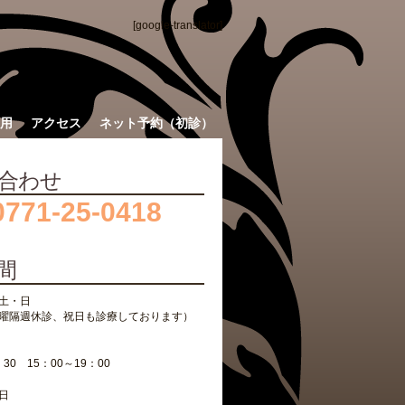
[google-translator]
用
アクセス
ネット予約（初診）
合わせ
0771-25-0418
間
土・日
曜隔週休診、祝日も診療しております）
：30 15：00～19：00
日