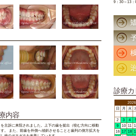
9：30～13：
診療カ
202
日
月
火
治療内容
2
3
4
タを主訴に来院されました。上下の歯を挺出（咬む方向に移動
9
10
11
1
す。 また、前歯を外側へ傾斜させることと歯列の側方拡大を
16
17
18
1
用し歯のガタガタを改善しています。