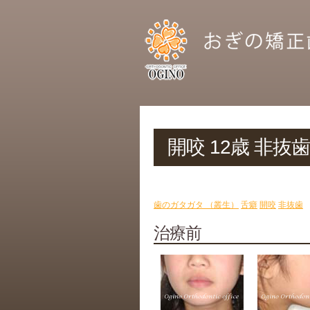
開咬 12歳 非抜歯
歯のガタガタ （叢生）
舌癖
開咬
非抜歯
治療前