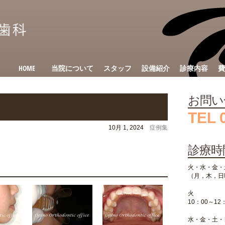
HOME
当院について
スタッフ
設備紹介
診療内容
費
お問い
TEL 
10月 1, 2024
症例集
診療時
火・水・金・
（月，木，日
火
10：00～12
水・金・土・