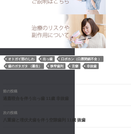
オトガイ部のしわ
出っ歯
口ポカン（口唇閉鎖不全 ）
歯のガタガタ （叢生）
狭窄歯列
舌癖
非抜歯
投
前の投稿
稿
過蓋咬合を伴う出っ歯 11歳 非抜歯
ナ
次の投稿
八重歯と埋伏犬歯を伴う空隙歯列 11歳 抜歯
ビ