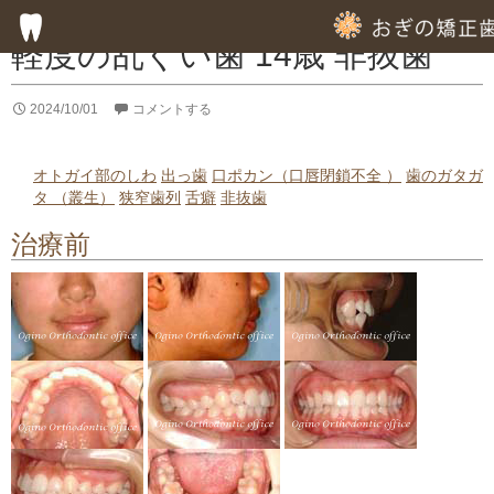
症例集
軽度の乱ぐい歯 14歳 非抜歯
HOME
2024/10/01
コメントする
子供の歯列矯正
オトガイ部のしわ
出っ歯
口ポカン（口唇閉鎖不全 ）
歯のガタガ
タ （叢生）
狭窄歯列
舌癖
非抜歯
成人の歯列矯正
治療前
フッ素塗布による虫歯予防
専門的な徹底した歯みがき指導
専門的な虫歯予防の指導
歯周病のための歯列矯正
部分的歯列矯正