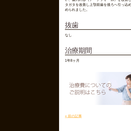
タガタを改善し上顎前歯を後ろへ引っ込め
められました。
抜歯
なし
治療期間
1年8ヶ月
« 前の記事