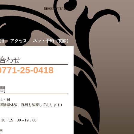
[google-translator]
用
アクセス
ネット予約（初診）
合わせ
0771-25-0418
間
土・日
曜隔週休診、祝日も診療しております）
：30 15：00～19：00
日