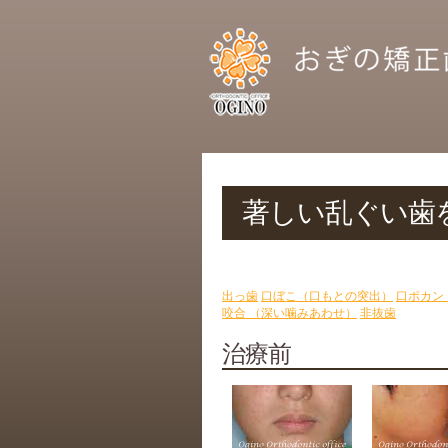
著しい乱ぐい歯を
出っ歯
口ぼこ（口もとの突出）
口ポカン
咬合 （深い噛みあわせ）
非抜歯
治療前