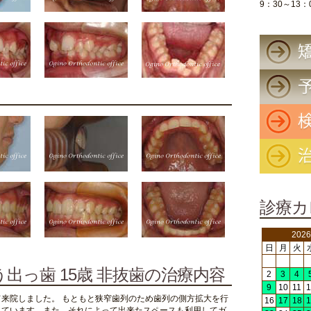
9：30～13：
診療カ
202
日
月
火
出っ歯 15歳 非抜歯の治療内容
2
3
4
9
10
11
1
来院しました。 もともと狭窄歯列のため歯列の側方拡大を行
16
17
18
1
しています。また、それによって出来たスペースも利用してガ