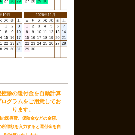
6
27
28
29
27
28
29
30
6年10月
2026年11月
水
木
金
土
日
月
火
水
木
金
土
1
2
3
1
2
3
4
5
6
7
7
8
9
10
8
9
10
11
12
13
14
4
15
16
17
15
16
17
18
19
20
21
1
22
23
24
22
23
24
25
26
27
28
8
29
30
31
29
30
日
費控除の還付金を自動計算
プログラムをご用意してお
ります。
間の医療費、保険金などの金額、
の所得額を入力すると還付金を自