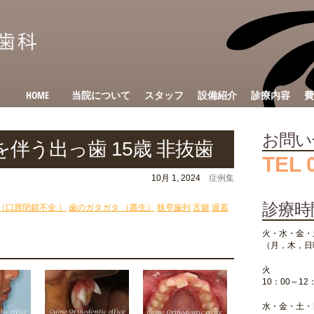
HOME
当院について
スタッフ
設備紹介
診療内容
費
お問い
伴う出っ歯 15歳 非抜歯
TEL 
10月 1, 2024
症例集
診療時
（口唇閉鎖不全 ）
歯のガタガタ （叢生）
狭窄歯列
舌癖
過蓋
火・水・金・
（月，木，日
火
10：00～12
水・金・土・