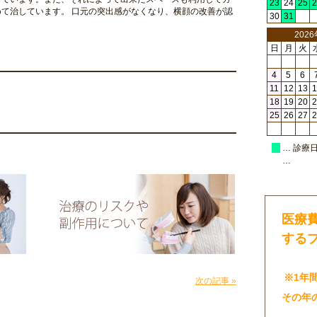
23
24
25
2
て治しています。 口元の突出感がなくなり、横顔の改善が認
30
31
202
日
月
火
4
5
6
11
12
13
1
18
19
20
2
25
26
27
2
… 診療
…
医療
する
※1年
次の記事 »
その年