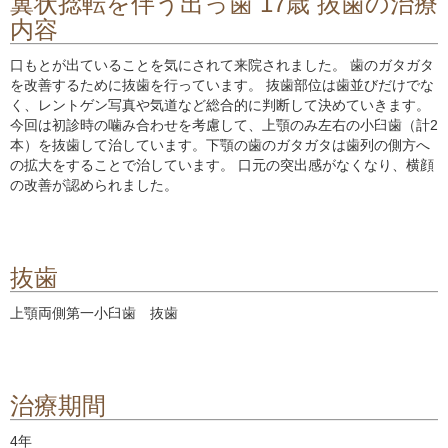
翼状捻転を伴う出っ歯 17歳 抜歯の治療
内容
口もとが出ていることを気にされて来院されました。 歯のガタガタ
を改善するために抜歯を行っています。 抜歯部位は歯並びだけでな
く、レントゲン写真や気道など総合的に判断して決めていきます。
今回は初診時の噛み合わせを考慮して、上顎のみ左右の小臼歯（計2
本）を抜歯して治しています。下顎の歯のガタガタは歯列の側方へ
の拡大をすることで治しています。 口元の突出感がなくなり、横顔
の改善が認められました。
抜歯
上顎両側第一小臼歯 抜歯
治療期間
4年