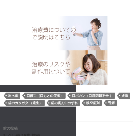
出っ歯
口ぼこ（口もとの突出）
口ポカン（口唇閉鎖不全 ）
抜歯
歯のガタガタ （叢生）
歯の真ん中のずれ
狭窄歯列
舌癖
投
前の投稿
乱ぐい歯 29歳 抜歯