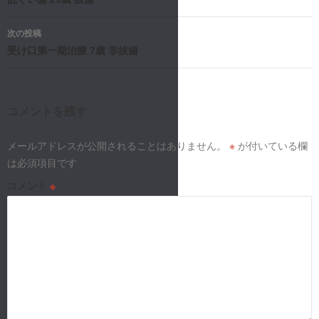
稿
ナ
次の投稿
受け口第一期治療 7歳 非抜歯
ビ
ゲ
ー
コメントを残す
シ
メールアドレスが公開されることはありません。
※
が付いている欄
は必須項目です
ョ
コメント
※
ン