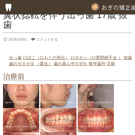
症例集
翼状捻転を伴う出っ歯 17歳 抜
歯
HOME
2024/10/01
コメントする
子供の歯列矯正
成人の歯列矯正
出っ歯
口ぼこ（口もとの突出）
口ポカン（口唇閉鎖不全 ）
抜歯
歯のガタガタ （叢生）
歯の真ん中のずれ
狭窄歯列
舌癖
フッ素塗布による虫歯予防
治療前
専門的な徹底した歯みがき指導
専門的な虫歯予防の指導
歯周病のための歯列矯正
部分的歯列矯正