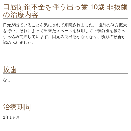
口唇閉鎖不全を伴う出っ歯 10歳 非抜歯
の治療内容
口元が出ていることを気にされて来院されました。 歯列の側方拡大
を行い、それによって出来たスペースを利用して上顎前歯を後ろへ
引っ込めて治しています。口元の突出感がなくなり、横顔の改善が
認められました。
抜歯
なし
治療期間
2年1ヶ月