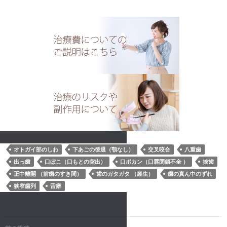
オトガイ部のしわ
下あごの後退（顎なし）
交叉咬合
八重歯
出っ歯
口ぼこ（口もとの突出）
口ポカン（口唇閉鎖不全 ）
抜歯
正中離開 （前歯のすき間）
歯のガタガタ （叢生）
歯の真ん中のずれ
狭窄歯列
舌癖
投