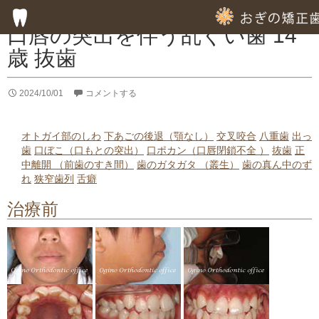
症例集
口唇の突出を伴う乱ぐい歯 14
歳 抜歯
HOME
2024/10/01
コメントする
子供の歯列矯正
成人の歯列矯正
オトガイ部のしわ
下あごの後退（顎なし）
交叉咬合
八重歯
出っ
歯
口ぼこ（口もとの突出）
口ポカン（口唇閉鎖不全 ）
抜歯
正
フッ素塗布による虫歯予防
中離開 （前歯のすき間）
歯のガタガタ （叢生）
歯の真ん中のず
れ
狭窄歯列
舌癖
専門的な徹底した歯みがき指導
治療前
専門的な虫歯予防の指導
歯周病のための歯列矯正
部分的歯列矯正