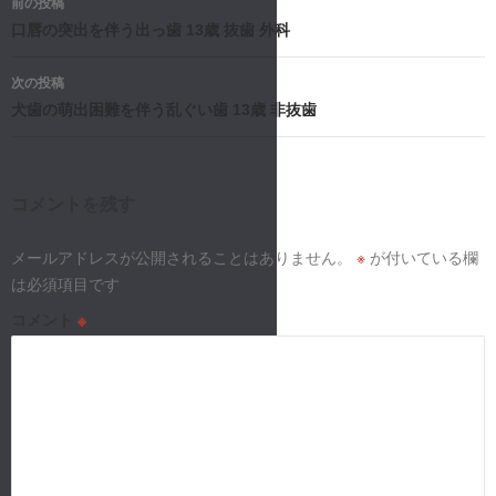
前の投稿
稿
口唇の突出を伴う出っ歯 13歳 抜歯 外科
ナ
次の投稿
犬歯の萌出困難を伴う乱ぐい歯 13歳 非抜歯
ビ
ゲ
ー
コメントを残す
シ
メールアドレスが公開されることはありません。
※
が付いている欄
は必須項目です
ョ
コメント
※
ン