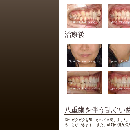
治療後
八重歯を伴う乱ぐい歯
歯のガタガタを気にされて来院しました。
ることができます。 また、歯列の側方拡