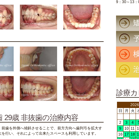
9：30～13：
診療カ
202
日
月
火
 29歳 非抜歯の治療内容
2
3
4
 前歯を外側へ傾斜させることで、前方方向へ歯列弓を拡大す
9
10
11
1
大を行い、それによって出来たスペースも利用しています。
16
17
18
1