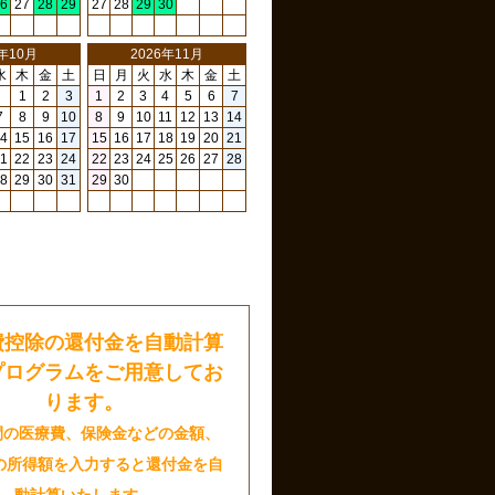
6
27
28
29
27
28
29
30
6年10月
2026年11月
水
木
金
土
日
月
火
水
木
金
土
1
2
3
1
2
3
4
5
6
7
7
8
9
10
8
9
10
11
12
13
14
4
15
16
17
15
16
17
18
19
20
21
1
22
23
24
22
23
24
25
26
27
28
8
29
30
31
29
30
日
費控除の還付金を自動計算
プログラムをご用意してお
ります。
間の医療費、保険金などの金額、
の所得額を入力すると還付金を自