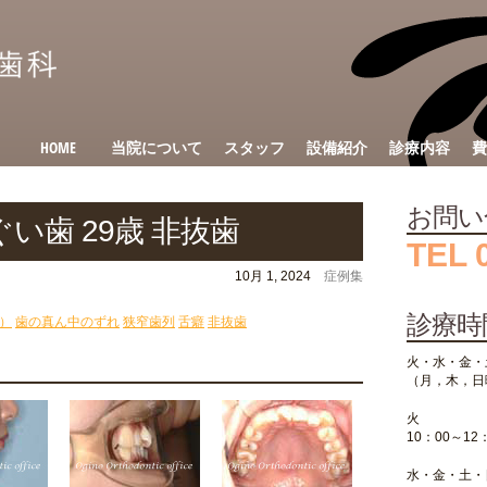
HOME
当院について
スタッフ
設備紹介
診療内容
費
お問い
い歯 29歳 非抜歯
TEL 
10月 1, 2024
症例集
診療時
）
歯の真ん中のずれ
狭窄歯列
舌癖
非抜歯
火・水・金・
（月，木，日
火
10：00～12
水・金・土・