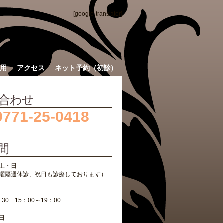
[google-translator]
用
アクセス
ネット予約（初診）
合わせ
0771-25-0418
間
土・日
曜隔週休診、祝日も診療しております）
：30 15：00～19：00
日