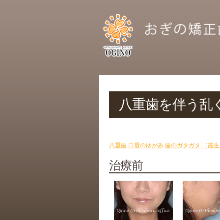
八重歯を伴う乱ぐ
八重歯
口唇のゆがみ
歯のガタガタ （叢生
治療前