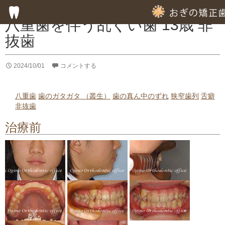
症例集
八重歯を伴う乱ぐい歯 13歳 非
抜歯
HOME
2024/10/01
コメントする
子供の歯列矯正
成人の歯列矯正
八重歯
歯のガタガタ （叢生）
歯の真ん中のずれ
狭窄歯列
舌癖
非抜歯
フッ素塗布による虫歯予防
治療前
専門的な徹底した歯みがき指導
専門的な虫歯予防の指導
歯周病のための歯列矯正
部分的歯列矯正