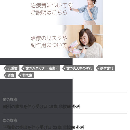
八重歯
歯のガタガタ （叢生）
歯の真ん中のずれ
狭窄歯列
舌癖
非抜歯
投
前の投稿
稿
歯列の狭窄を伴う受け口 16歳 非抜歯 外科
ナ
次の投稿
下顎骨の突出を伴う受け口 22歳 非抜歯 外科