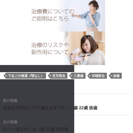
下あごの後退（顎なし）
交叉咬合
八重歯
切端咬合
抜歯
投
前の投稿
稿
前歯反対対咬と正中偏位を伴う乱ぐい歯 22歳 抜歯
ナ
次の投稿
乱ぐい歯を伴う出っ歯 14歳 非抜歯