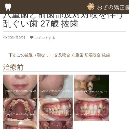
症例集
八重歯と前歯部反対対咬を伴う
乱ぐい歯 27歳 抜歯
HOME
2024/10/01
コメントする
子供の歯列矯正
成人の歯列矯正
下あごの後退（顎なし）
交叉咬合
八重歯
切端咬合
抜歯
治療前
フッ素塗布による虫歯予防
専門的な徹底した歯みがき指導
専門的な虫歯予防の指導
歯周病のための歯列矯正
部分的歯列矯正