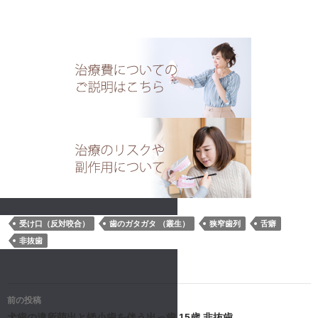
受け口（反対咬合）
歯のガタガタ （叢生）
狭窄歯列
舌癖
非抜歯
投
前の投稿
犬歯の違所萌出と矮小歯を伴う出っ歯 15歳 非抜歯