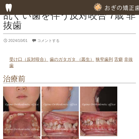
症例集
乱ぐい歯を伴う反対咬合 7歳 非
抜歯
HOME
2024/10/01
コメントする
子供の歯列矯正
成人の歯列矯正
受け口（反対咬合）
歯のガタガタ （叢生）
狭窄歯列
舌癖
非抜
歯
フッ素塗布による虫歯予防
治療前
専門的な徹底した歯みがき指導
専門的な虫歯予防の指導
歯周病のための歯列矯正
部分的歯列矯正