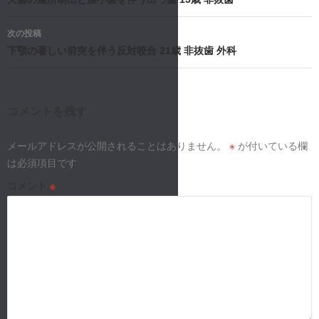
稿
ナ
次の投稿
下顎の著しい前突を伴う反対咬合 21歳 非抜歯 外科
ビ
ゲ
ー
コメントを残す
シ
メールアドレスが公開されることはありません。
※
が付いている欄
は必須項目です
ョ
コメント
※
ン