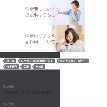
出っ歯
口ポカン（口唇閉鎖不全 ）
歯のガタガタ （叢生）
狭窄歯列
舌癖
非抜歯
投
前の投稿
稿
八重歯を伴う乱ぐい歯 14歳 抜歯
ナ
次の投稿