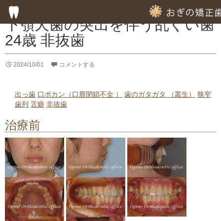
症例集
下顎犬歯の突出を伴う乱ぐい歯
24歳 非抜歯
HOME
2024/10/01
コメントする
子供の歯列矯正
成人の歯列矯正
出っ歯
口ポカン（口唇閉鎖不全 ）
歯のガタガタ （叢生）
狭窄
歯列
舌癖
非抜歯
フッ素塗布による虫歯予防
治療前
専門的な徹底した歯みがき指導
専門的な虫歯予防の指導
歯周病のための歯列矯正
部分的歯列矯正