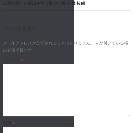
口唇の著しい突出を伴う乱ぐい歯 27歳 抜歯
ビ
ゲ
ー
コメントを残す
シ
メールアドレスが公開されることはありません。
※
が付いている欄
は必須項目です
ョ
コメント
※
ン
名前
※