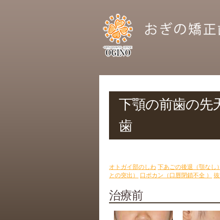
下顎の前歯の先天
歯
オトガイ部のしわ
下あごの後退（顎なし
との突出）
口ポカン（口唇閉鎖不全 ）
抜
治療前