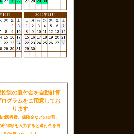
6
27
28
29
27
28
29
30
6年10月
2026年11月
水
木
金
土
日
月
火
水
木
金
土
1
2
3
1
2
3
4
5
6
7
7
8
9
10
8
9
10
11
12
13
14
4
15
16
17
15
16
17
18
19
20
21
1
22
23
24
22
23
24
25
26
27
28
8
29
30
31
29
30
日
費控除の還付金を自動計算
プログラムをご用意してお
ります。
間の医療費、保険金などの金額、
の所得額を入力すると還付金を自