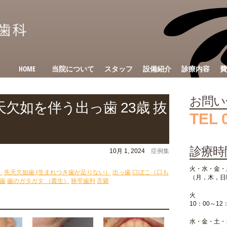
HOME
当院について
スタッフ
設備紹介
診療内容
費
お問い
欠如を伴う出っ歯 23歳 抜
TEL 
診療時
10月 1, 2024
症例集
火・水・金・
）
先天欠如歯 (生まれつき歯が足りない）
出っ歯
口ぼこ（口も
（月，木，日
歯
歯のガタガタ （叢生）
狭窄歯列
舌癖
火
10：00～12
水・金・土・