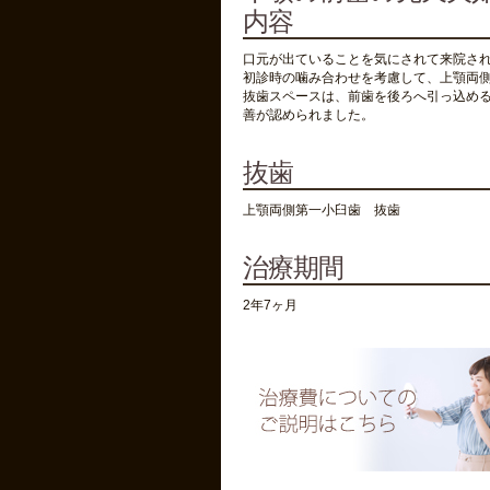
内容
口元が出ていることを気にされて来院され
初診時の噛み合わせを考慮して、上顎両側
抜歯スペースは、前歯を後ろへ引っ込める
善が認められました。
抜歯
上顎両側第一小臼歯 抜歯
治療期間
2年7ヶ月