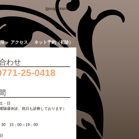
[google-translator]
用
アクセス
ネット予約（初診）
合わせ
0771-25-0418
間
土・日
曜隔週休診、祝日も診療しております）
：30 15：00～19：00
日