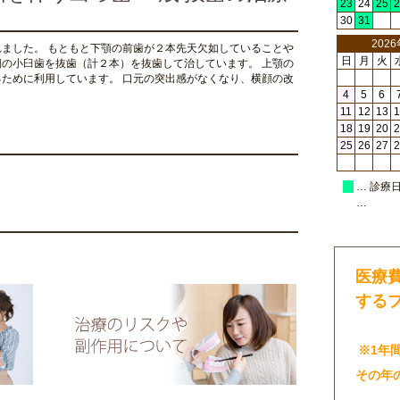
23
24
25
2
30
31
202
ました。 もともと下顎の前歯が２本先天欠如していることや
日
月
火
の小臼歯を抜歯（計２本）を抜歯して治しています。 上顎の
ために利用しています。 口元の突出感がなくなり、横顔の改
4
5
6
11
12
13
1
18
19
20
2
25
26
27
2
… 診療
…
医療
する
※1年
その年