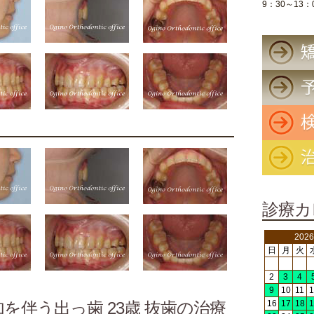
9：30～13：
診療カ
202
日
月
火
2
3
4
9
10
11
1
を伴う出っ歯 23歳 抜歯の治療
16
17
18
1