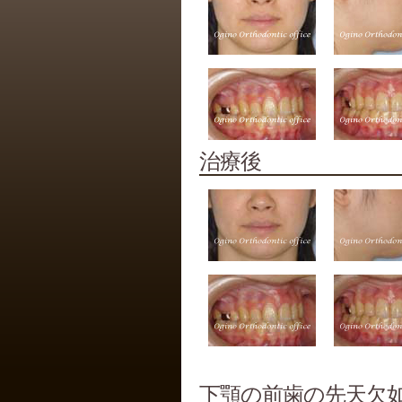
治療後
下顎の前歯の先天欠如