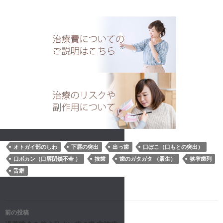
オトガイ部のしわ
下唇の突出
出っ歯
口ぼこ（口もとの突出）
口ポカン（口唇閉鎖不全 ）
抜歯
歯のガタガタ （叢生）
狭窄歯列
舌癖
投
前の投稿