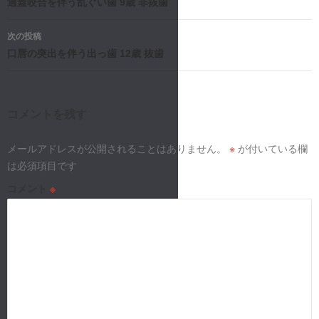
稿
過蓋咬合を伴う乱ぐい歯 9歳 非抜歯
ナ
次の投稿
口唇の突出を伴う出っ歯 12歳 抜歯
ビ
ゲ
ー
コメントを残す
シ
メールアドレスが公開されることはありません。
※
が付いている欄
は必須項目です
ョ
コメント
※
ン