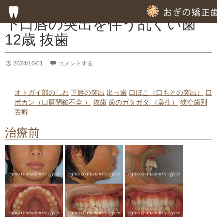
症例集
下口唇の突出を伴う乱ぐい歯
12歳 抜歯
HOME
2024/10/01
コメントする
子供の歯列矯正
成人の歯列矯正
オトガイ部のしわ
下唇の突出
出っ歯
口ぼこ（口もとの突出）
口
ポカン（口唇閉鎖不全 ）
抜歯
歯のガタガタ （叢生）
狭窄歯列
フッ素塗布による虫歯予防
舌癖
治療前
専門的な徹底した歯みがき指導
専門的な虫歯予防の指導
歯周病のための歯列矯正
部分的歯列矯正