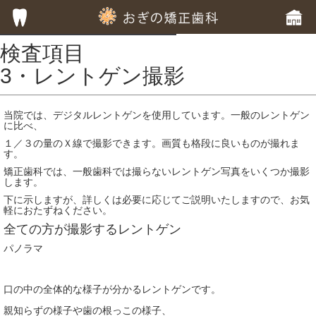
検査項目
HOME
3・レントゲン撮影
子供の歯列矯正
当院では、デジタルレントゲンを使用しています。一般のレントゲン
に比べ、
成人の歯列矯正
１／３の量のＸ線で撮影できます。画質も格段に良いものが撮れま
す。
フッ素塗布による虫歯予防
矯正歯科では、一般歯科では撮らないレントゲン写真をいくつか撮影
します。
専門的な徹底した歯みがき指導
下に示しますが、詳しくは必要に応じてご説明いたしますので、お気
軽におたずねください。
全ての方が撮影するレントゲン
専門的な虫歯予防の指導
パノラマ
歯周病のための歯列矯正
口の中の全体的な様子が分かるレントゲンです。
部分的歯列矯正
親知らずの様子や歯の根っこの様子、